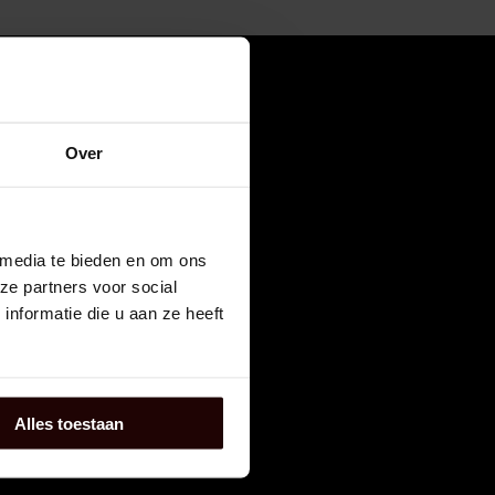
Over
RSDAY?
 media te bieden en om ons
ze partners voor social
nformatie die u aan ze heeft
eve RED THURSDAY deals
Alles toestaan