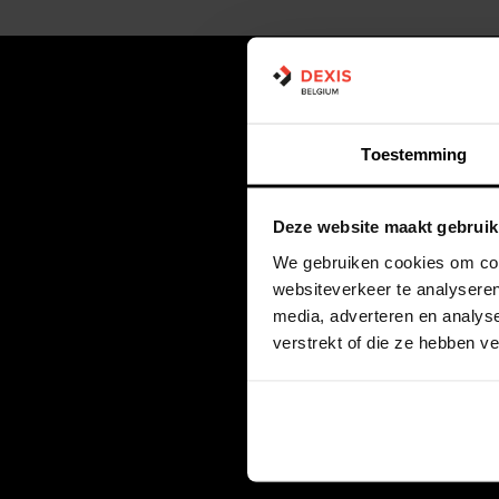
Toestemming
Waarom 
Deze website maakt gebruik
We gebruiken cookies om cont
websiteverkeer te analyseren
media, adverteren en analys
Ontmoet de grootste merken ui
verstrekt of die ze hebben v
industrie