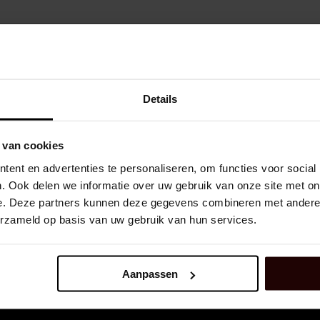
Details
deelnemen aan
RED THU
 van cookies
ent en advertenties te personaliseren, om functies voor social
. Ook delen we informatie over uw gebruik van onze site met on
e. Deze partners kunnen deze gegevens combineren met andere i
t de bouw en 
Exclusi
erzameld op basis van uw gebruik van hun services.
Aanpassen